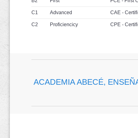
B2
First
FCE - First C
C1
Advanced
CAE - Certif
C2
Proficiencicy
CPE - Certifi
ACADEMIA ABECÉ, ENSEÑA
DESDE 1991 FORMANDO A