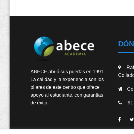
DÓN
Rafa
ABECE abrió sus puertas en 1991.
Collado
La calidad y la experiencia son los
pilares de este centro que ofrece
Col
apoyo al estudiante, con garantías
91 
de éxito.