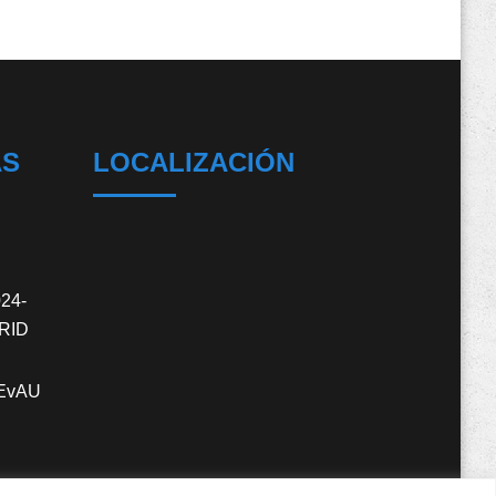
AS
LOCALIZACIÓN
24-
RID
EvAU