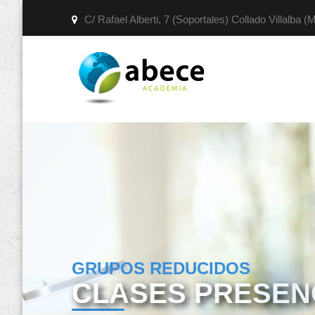
C/ Rafael Alberti, 7 (Soportales) Collado Villalba (
GRUPOS REDUCIDOS
CLASES PRESENC